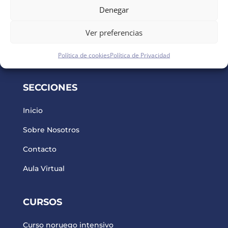
Denegar
Un proyecto creado por y para hispanohablantes
Ver preferencias
que desean mudarse a Noruega para comenzar
una nueva etapa profesional y buscan orientación.
Política de cookies
Política de Privacidad
SECCIONES
Inicio
Sobre Nosotros
Contacto
Aula Virtual
CURSOS
Curso noruego intensivo