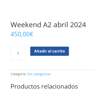
Weekend A2 abril 2024
450,00
€
Weekend
Añadir al carrito
A2
abril
2024
cantidad
Categoría:
Sin categorizar
Productos relacionados