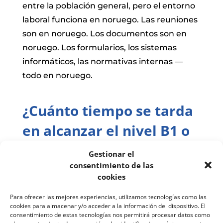
entre la población general, pero el entorno
laboral funciona en noruego. Las reuniones
son en noruego. Los documentos son en
noruego. Los formularios, los sistemas
informáticos, las normativas internas —
todo en noruego.
¿Cuánto tiempo se tarda
en alcanzar el nivel B1 o
B2?
Gestionar el
consentimiento de las
La respuesta depende principalmente de
cookies
una cosa: la intensidad con la que estudies.
No es lo mismo un curso intensivo diario
Para ofrecer las mejores experiencias, utilizamos tecnologías como las
cookies para almacenar y/o acceder a la información del dispositivo. El
que una clase dos días a la semana. La
consentimiento de estas tecnologías nos permitirá procesar datos como
diferencia en tiempo es enorme.