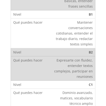
básicas, entender
frases sencillas
B1
Mantener
conversaciones
cotidianas, entender el
trabajo diario, redactar
textos simples
B2
Expresarte con fluidez,
entender textos
complejos, participar en
reuniones
C1
Dominio avanzado,
matices, vocabulario
técnico amplio