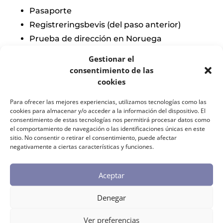
Pasaporte
Registreringsbevis (del paso anterior)
Prueba de dirección en Noruega
(contrato de alquiler, carta del empleador
Gestionar el
con tu dirección, etc.)
consentimiento de las
Si tienes pareja o hijos que también se
cookies
registran: documentación de convivencia
Para ofrecer las mejores experiencias, utilizamos tecnologías como las
o libro de familia
cookies para almacenar y/o acceder a la información del dispositivo. El
consentimiento de estas tecnologías nos permitirá procesar datos como
el comportamiento de navegación o las identificaciones únicas en este
Tiempo:
El fødselsnummer puede tardar
sitio. No consentir o retirar el consentimiento, puede afectar
negativamente a ciertas características y funciones.
entre 1 y 4 semanas en llegar por correo.
Durante ese tiempo, es posible que te
Aceptar
asignen un D-nummer provisional para que
puedas empezar a trabajar y recibir el
Denegar
sueldo.
Ver preferencias