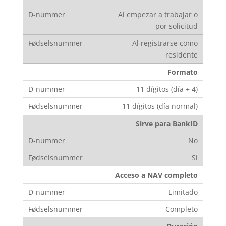
Al empezar a trabajar o
por solicitud
Al registrarse como
residente
Formato
11 dígitos (día + 4)
11 dígitos (día normal)
Sirve para BankID
No
Sí
Acceso a NAV completo
Limitado
Completo