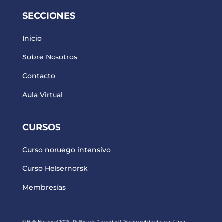
SECCIONES
Inicio
Sobre Nosotros
Contacto
Aula Virtual
CURSOS
Curso noruego intensivo
Curso Helsernorsk
Membresías
© HalloNoruega! 2026
|
Política de Privacidad
| Diseño web hecho con ♡ por