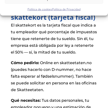
Paso 3: Solicitar el
Política de cookies
Política de Privacidad
skattekort (tarjeta fiscal)
El skattekort es la tarjeta fiscal que indica a
tu empleador qué porcentaje de impuestos
tiene que retenerte de tu sueldo. Sin él, tu
empresa está obligada por ley a retenerte
el 50% — sí, la mitad de tu sueldo.
Cómo pedirlo:
Online en skatteetaten.no
(puedes hacerlo con D-nummer, no hace
falta esperar al fødselsnummer). También
se puede solicitar en persona en las oficinas
de Skatteetaten.
Qué necesitas:
Tus datos personales, tu
empleador noruego y una estimación de