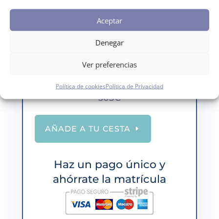
Aceptar
Denegar
Pago único
Realiza el pago de una sola
Ver preferencias
vez y olvídate
Política de cookies
Política de Privacidad
305€
AÑADE A TU CESTA
Haz un pago único y
ahórrate la matrícula