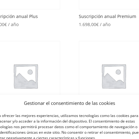
ripción anual Plus
Suscripción anual Premium
00
€
/ año
1.698,00
€
/ año
Gestionar el consentimiento de las cookies
 ofrecer las mejores experiencias, utilizamos tecnologías como las cookies para
ripción mensual Basic
Suscripción mensual Plus
cenar y/o acceder a la información del dispositivo. El consentimiento de estas
0
€
/ mes
120,00
€
/ mes
nologías nos permitirá procesar datos como el comportamiento de navegación o
identificaciones únicas en este sitio. No consentir o retirar el consentimiento, pu
tar negativamente a ciertas características y funciones.