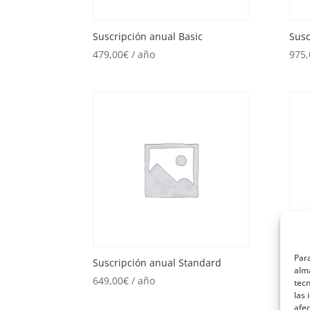
Suscripción anual Basic
Susc
479,00
€
/ año
975,
Para
Suscripción anual Standard
Susc
alma
649,00
€
/ año
53,0
tec
las 
afec